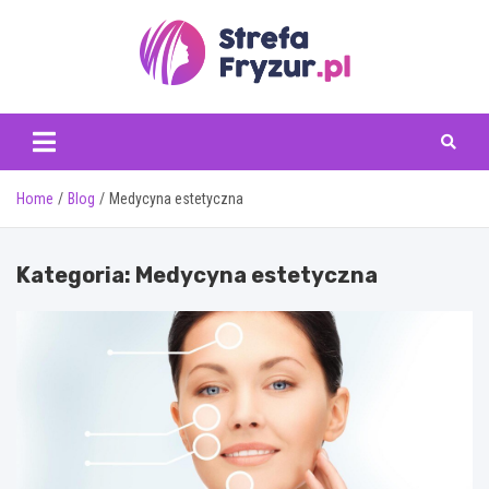
Skip
to
content
www.strefafryzur.pl
Home
Blog
Medycyna estetyczna
Kategoria:
Medycyna estetyczna