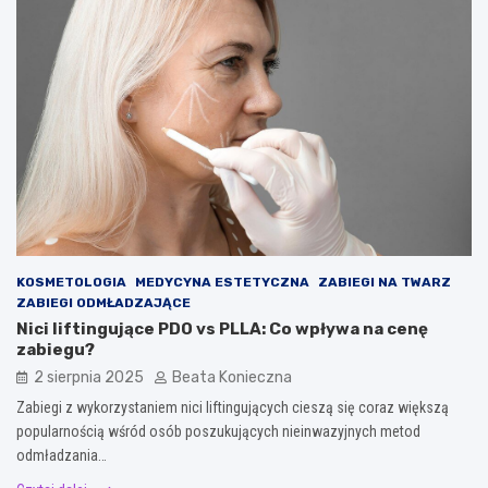
KOSMETOLOGIA
MEDYCYNA ESTETYCZNA
ZABIEGI NA TWARZ
ZABIEGI ODMŁADZAJĄCE
Nici liftingujące PDO vs PLLA: Co wpływa na cenę
zabiegu?
2 sierpnia 2025
Beata Konieczna
Zabiegi z wykorzystaniem nici liftingujących cieszą się coraz większą
popularnością wśród osób poszukujących nieinwazyjnych metod
odmładzania…