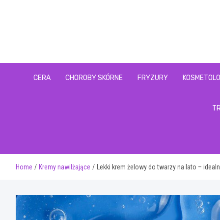
Skip
to
content
CERA
CHOROBY SKÓRNE
FRYZURY
KOSMETOLO
T
Home
Kremy nawilżające
Lekki krem żelowy do twarzy na lato – ideal