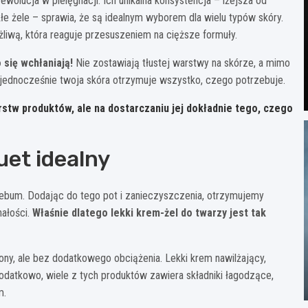
wolucja w pielęgnacji. Ich unikalna konsystencja – lżejsza od
e żele – sprawia, że są idealnym wyborem dla wielu typów skóry.
żliwą, która reaguje przesuszeniem na cięższe formuły.
się wchłaniają!
Nie zostawiają tłustej warstwy na skórze, a mimo
 a jednocześnie twoja skóra otrzymuje wszystko, czego potrzebuje.
rstw produktów, ale na dostarczaniu jej dokładnie tego, czego
uet idealny
 sebum. Dodając do tego pot i zanieczyszczenia, otrzymujemy
nałości.
Właśnie dlatego lekki krem-żel do twarzy jest tak
ony, ale bez dodatkowego obciążenia. Lekki krem nawilżający,
odatkowo, wiele z tych produktów zawiera składniki łagodzące,
m.