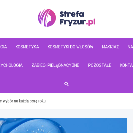
www.strefafryzur.p
GIA
KOSMETYKA
KOSMETYKI DO WŁOSÓW
MAKIJAŻ
NA
RYCHOLOGIA
ZABIEGI PIELĘGNACYJNE
POZOSTAŁE
KONTA
ny wybór na każdą porę roku