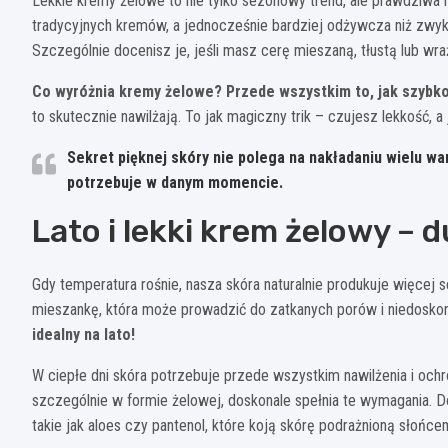
Lekkie kremy żelowe to nie tylko sezonowy trend, ale prawdziwa re
tradycyjnych kremów, a jednocześnie bardziej odżywcza niż zwykł
Szczególnie docenisz je, jeśli masz cerę mieszaną, tłustą lub wra
Co wyróżnia kremy żelowe? Przede wszystkim to, jak szybko 
to skutecznie nawilżają. To jak magiczny trik – czujesz lekkość,
Sekret pięknej skóry nie polega na nakładaniu wielu wa
potrzebuje w danym momencie.
Lato i lekki krem żelowy – d
Gdy temperatura rośnie, nasza skóra naturalnie produkuje więcej
mieszankę, która może prowadzić do zatkanych porów i niedosko
idealny na lato!
W ciepłe dni skóra potrzebuje przede wszystkim nawilżenia i ochr
szczególnie w formie żelowej, doskonale spełnia te wymagania. D
takie jak aloes czy pantenol, które koją skórę podrażnioną słońce