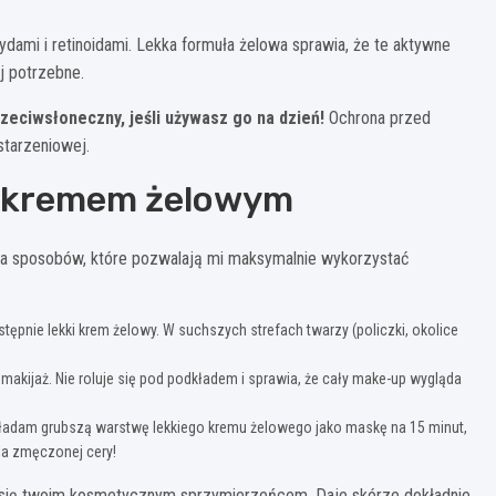
dami i retinoidami. Lekka formuła żelowa sprawia, że te aktywne
ej potrzebne.
rzeciwsłoneczny, jeśli używasz go na dzień!
Ochrona przed
starzeniowej.
im kremem żelowym
ka sposobów, które pozwalają mi maksymalnie wykorzystać
pnie lekki krem żelowy. W suchszych strefach twarzy (policzki, okolice
makijaż. Nie roluje się pod podkładem i sprawia, że cały make-up wygląda
akładam grubszą warstwę lekkiego kremu żelowego jako maskę na 15 minut,
dla zmęczonej cery!
ać się twoim kosmetycznym sprzymierzeńcem. Daje skórze dokładnie