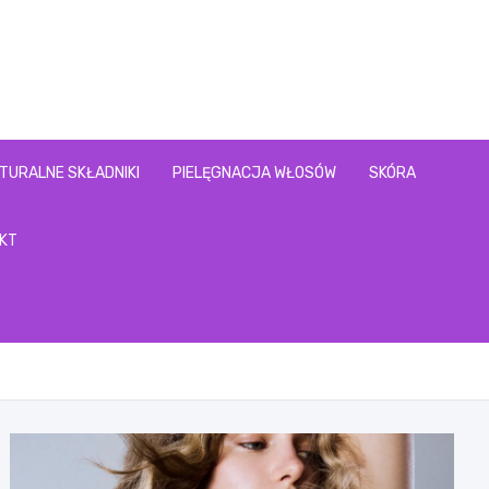
l
TURALNE SKŁADNIKI
PIELĘGNACJA WŁOSÓW
SKÓRA
KT