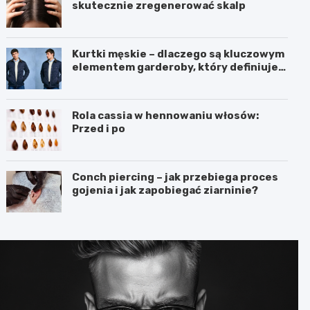
skutecznie zregenerować skalp
Kurtki męskie – dlaczego są kluczowym
elementem garderoby, który definiuje
styl i funkcjonalność?
Rola cassia w hennowaniu włosów:
Przed i po
Conch piercing – jak przebiega proces
gojenia i jak zapobiegać ziarninie?