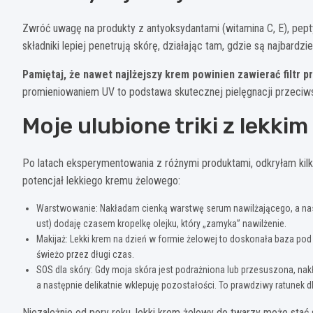
Zwróć uwagę na produkty z antyoksydantami (witamina C, E), pepty
składniki lepiej penetrują skórę, działając tam, gdzie są najbardzi
Pamiętaj, że nawet najlżejszy krem powinien zawierać filtr p
promieniowaniem UV to podstawa skutecznej pielęgnacji przeciw
Moje ulubione triki z lekk
Po latach eksperymentowania z różnymi produktami, odkryłam kil
potencjał lekkiego kremu żelowego:
Warstwowanie: Nakładam cienką warstwę serum nawilżającego, a nastę
ust) dodaję czasem kropelkę olejku, który „zamyka” nawilżenie.
Makijaż: Lekki krem na dzień w formie żelowej to doskonała baza pod 
świeżo przez długi czas.
SOS dla skóry: Gdy moja skóra jest podrażniona lub przesuszona, n
a następnie delikatnie wklepuję pozostałości. To prawdziwy ratunek 
Niezależnie od pory roku, lekki krem żelowy do twarzy może st