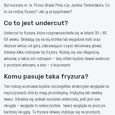
Był noszony m. In. Przez Brada Pitta czy Justina Timberlake’a. Co
to za rodzaj fryzury? Jak ją przygotować?
Co to jest undercut?
Undercut to fryzura, która rozpowszechniła się w latach 30. i 40.
XX wieku. Składają się na nią krótkie lub wygolone boki oraz
dłuższe włosy od góry, zakrywające część skroniową głowy.
Istnieje kilka rodzajów tej fryzury. Różnią się one długością
włosów, a także ich rodzajem – inny efekt będzie dawał undercut
z prostymi włosami, a inny – z kręconymi.
Komu pasuje taka fryzura?
Ten rodzaj uczesania będzie szczególnie atrakcyjnie wyglądał na
mężczyznach, którzy mają prostokątną, trójkątną lub owalną
twarz. Odradza się jednak noszenie undercuta, jeśli jest ona
okrągła – wygląda to niekorzystnie, twarz wygląda na jeszcze
bardziej okrągłą. Ta fryzura łatwiej stylizuje się na prostych,