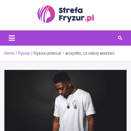
Skip
to
content
www.strefafryzur.pl
Home
Fryzury
Fryzura undercut – wszystko, co należy wiedzieć