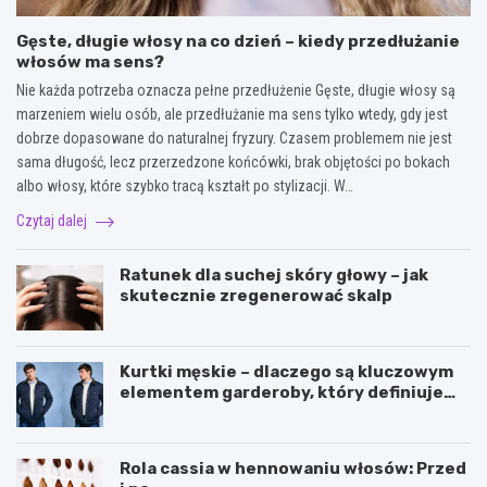
Gęste, długie włosy na co dzień – kiedy przedłużanie
włosów ma sens?
Nie każda potrzeba oznacza pełne przedłużenie Gęste, długie włosy są
marzeniem wielu osób, ale przedłużanie ma sens tylko wtedy, gdy jest
dobrze dopasowane do naturalnej fryzury. Czasem problemem nie jest
sama długość, lecz przerzedzone końcówki, brak objętości po bokach
albo włosy, które szybko tracą kształt po stylizacji. W…
Czytaj dalej
Ratunek dla suchej skóry głowy – jak
skutecznie zregenerować skalp
Kurtki męskie – dlaczego są kluczowym
elementem garderoby, który definiuje
styl i funkcjonalność?
Rola cassia w hennowaniu włosów: Przed