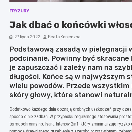
FRYZURY
Jak dbać o końcówki wło
27 lipca 2022
Beata Konieczna
Podstawową zasadą w pielęgnacji 
podcinanie. Powinny być skracane 
je zapuszczać i zależy nam na szy
długości. Końce są w najwyższym s
wielu powodów. Przede wszystkim 
skóry głowy, które stanowi natural
Dodatkowo każdego dnia doznają drobnych uszkodzeń przy czesani
sposób o nie zadbać. W przypadku regularnego stosowania prosto
termoochronny np. Isana Intensiv 2in1, który zminimalizuje ryzyk
pomocą drewnianego grzebienia z szeroko rozstawionymi zębami lu