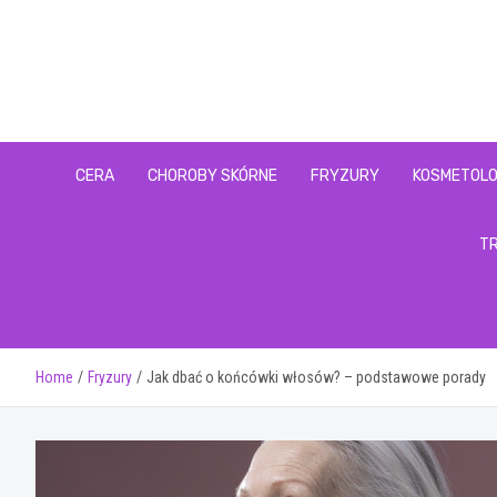
Skip
to
content
CERA
CHOROBY SKÓRNE
FRYZURY
KOSMETOLO
T
Home
Fryzury
Jak dbać o końcówki włosów? – podstawowe porady