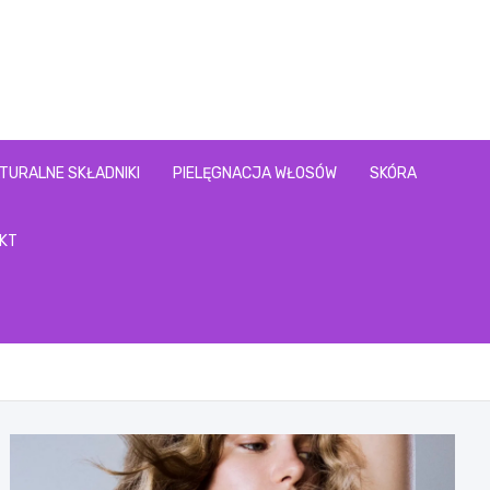
l
TURALNE SKŁADNIKI
PIELĘGNACJA WŁOSÓW
SKÓRA
KT