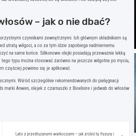
łosów – jak o nie dbać?
korzystnymi czynnikami zewnętrznymi. Ich głównym składnikiem są
zed utratą wilgoci, a co za tym idzie zapobiega nadmiernemu
ożyć na same końce. Silikonowe olejki posiadają przeważnie lekką
kty tego typu można stosować zarówno na jeszcze wilgotne po myciu,
ym częściej powinno się je aplikować.
onecznymi. Wśród szczególnie rekomendowanych do pielęgnacji
marki Anwen, olejek z czarnuszki z Bioelixire i jedwab do włosów
Lato z przedłużanymi warkoczami – jak zrobić tę fryzurę i