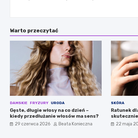
wpisu
Warto przeczytać
DAMSKIE
FRYZURY
URODA
SKÓRA
Gęste, długie włosy na co dzień –
Ratunek dla
kiedy przedłużanie włosów ma sens?
skutecznie
29 czerwca 2026
Beata Konieczna
22 maja 2