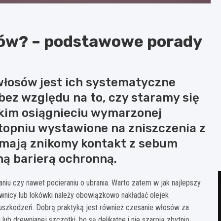
sów? – podstawowe porady
włosów jest ich systematyczne
bez względu na to, czy staramy się
bkim osiągnieciu wymarzonej
topniu wystawione na zniszczenia z
mają znikomy kontakt z sebum
ną barierą ochronną.
u czy nawet pocieraniu o ubrania. Warto zatem w jak najlepszy
wnicy lub lokówki należy obowiązkowo nakładać olejek
o uszkodzeń. Dobrą praktyką jest również czesanie włosów za
b drewnianej szczotki, bo są delikatne i nie szarpią zbytnio