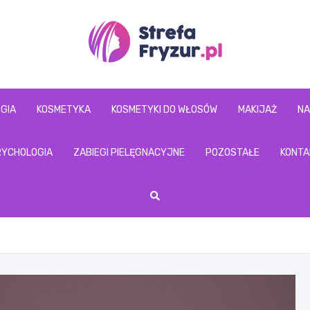
www.strefafryzur.p
GIA
KOSMETYKA
KOSMETYKI DO WŁOSÓW
MAKIJAŻ
NA
RYCHOLOGIA
ZABIEGI PIELĘGNACYJNE
POZOSTAŁE
KONTA