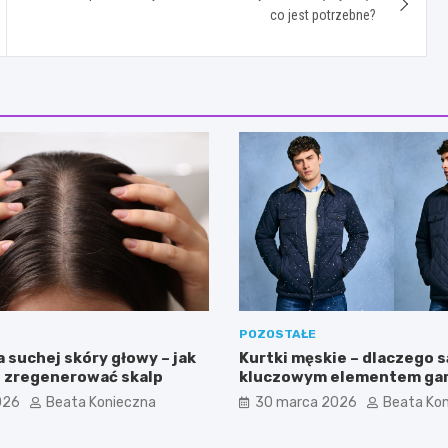
co jest potrzebne?
POZOSTAŁE
 suchej skóry głowy – jak
Kurtki męskie – dlaczego s
 zregenerować skalp
kluczowym elementem gar
który definiuje styl i funk
026
Beata Konieczna
30 marca 2026
Beata Ko