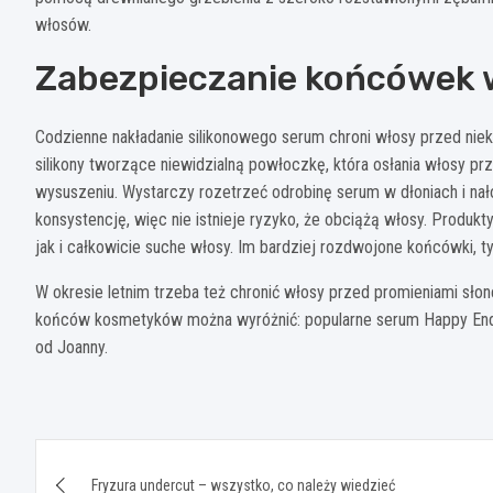
włosów.
Zabezpieczanie końcówek w
Codzienne nakładanie silikonowego serum chroni włosy przed nie
silikony tworzące niewidzialną powłoczkę, która osłania włosy pr
wysuszeniu. Wystarczy rozetrzeć odrobinę serum w dłoniach i nał
konsystencję, więc nie istnieje ryzyko, że obciążą włosy. Produ
jak i całkowicie suche włosy. Im bardziej rozdwojone końcówki, t
W okresie letnim trzeba też chronić włosy przed promieniami sł
końców kosmetyków można wyróżnić: popularne serum Happy Ends 
od Joanny.
Nawigacja
Fryzura undercut – wszystko, co należy wiedzieć