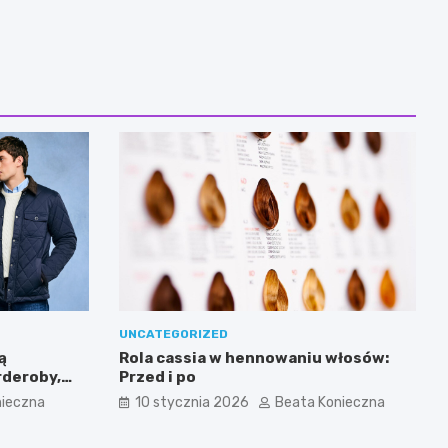
UNCATEGORIZED
ą
Rola cassia w hennowaniu włosów:
deroby,
Przed i po
cjonalność?
nieczna
10 stycznia 2026
Beata Konieczna