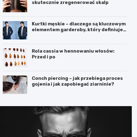
skutecznie zregenerować skalp
Kurtki męskie – dlaczego są kluczowym
elementem garderoby, który definiuje
styl i funkcjonalność?
Rola cassia w hennowaniu włosów:
Przed i po
Conch piercing – jak przebiega proces
gojenia i jak zapobiegać ziarninie?